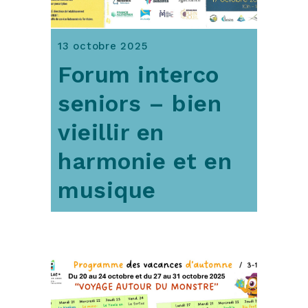
13 octobre 2025
Forum interco
seniors – bien
vieillir en
harmonie et en
musique