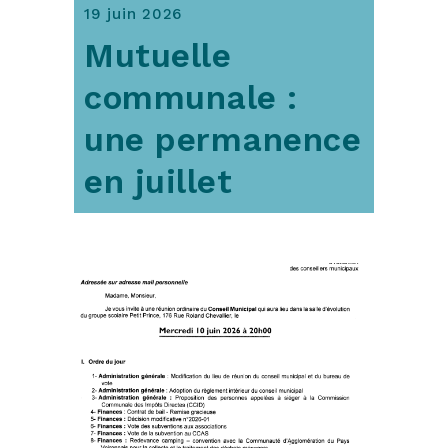
19 juin 2026
Mutuelle
communale :
une permanence
en juillet