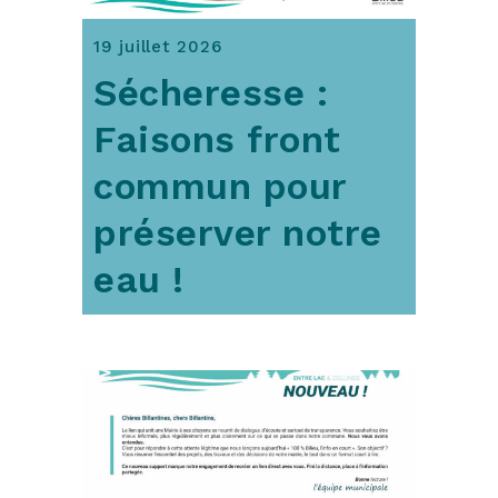
19 juillet 2026
Sécheresse :
Faisons front
commun pour
préserver notre
eau !