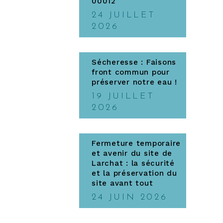
00012
24 JUILLET
2026
Sécheresse : Faisons
front commun pour
préserver notre eau !
19 JUILLET
2026
Fermeture temporaire
et avenir du site de
Larchat : la sécurité
et la préservation du
site avant tout
24 JUIN 2026