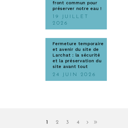
front commun pour
préserver notre eau !
19 JUILLET
2026
Fermeture temporaire
et avenir du site de
Larchat : la sécurité
et la préservation du
site avant tout
24 JUIN 2026
1
2
3
4