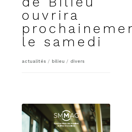
de Bilieu
ouvrira
prochaineme
le samedi
actualités
/
bilieu
/
divers