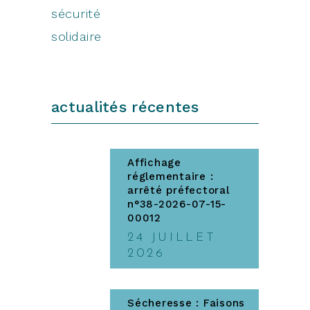
sécurité
solidaire
actualités récentes
Affichage
réglementaire :
arrêté préfectoral
n°38-2026-07-15-
00012
24 JUILLET
2026
Sécheresse : Faisons