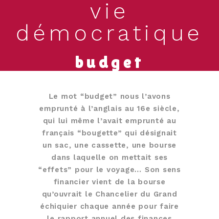
vie
démocratique
budget
Le mot “budget” nous l’avons
emprunté à l’anglais au 16e siècle,
qui lui même l’avait emprunté au
français “bougette” qui désignait
un sac, une cassette, une bourse
dans laquelle on mettait ses
“effets” pour le voyage… Son sens
financier vient de la bourse
qu’ouvrait le Chancelier du Grand
échiquier chaque année pour faire
le rapport annuel des finances