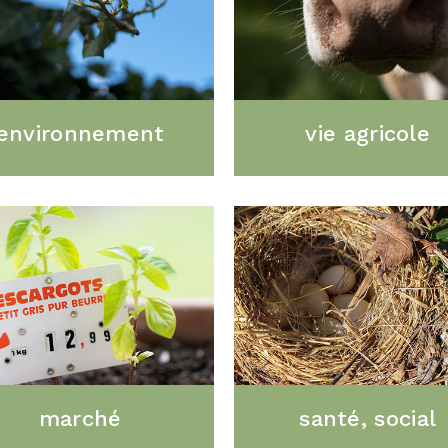
environnement
vie agricole
marché
santé, social