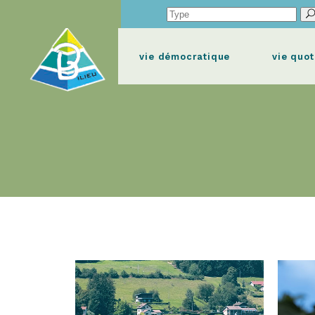
Search
for:
vie démocratique
vie quot