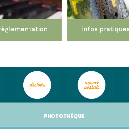
règlementation
infos pratique
PHOTOTHÈQUE