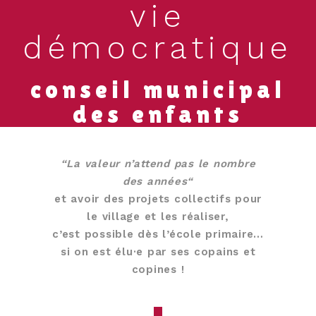
vie
démocratique
conseil municipal
des enfants
“La valeur n’attend pas le nombre
des années“
et avoir des projets collectifs pour
le village et les réaliser,
c’est possible dès l’école primaire…
si on est élu·e par ses copains et
copines !