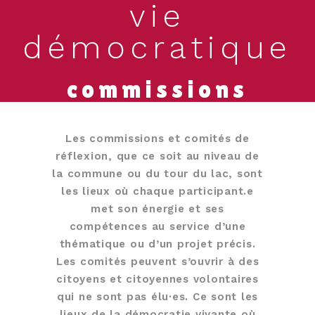
vie
démocratique
commissions
Les commissions et comités de
réflexion, que ce soit au niveau de
la commune ou du tour du lac, sont
les lieux où chaque participant.e
met son énergie et ses
compétences au service d’une
thématique ou d’un projet précis.
Les comités peuvent s’ouvrir à des
citoyens et citoyennes volontaires
qui ne sont pas élu·es. Ce sont les
lieux de la démocratie vivante où