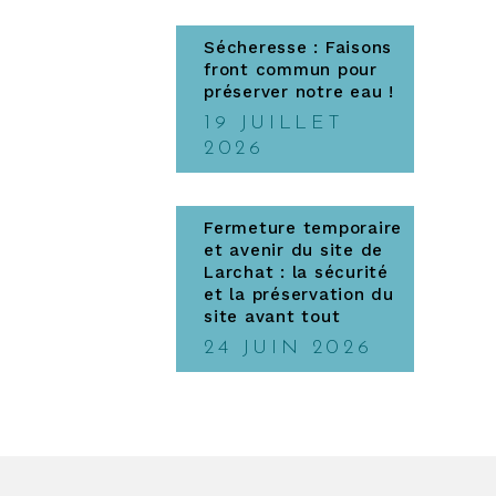
Sécheresse : Faisons
front commun pour
préserver notre eau !
19 JUILLET
2026
Fermeture temporaire
et avenir du site de
Larchat : la sécurité
et la préservation du
site avant tout
24 JUIN 2026