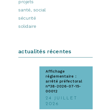
projets
santé, social
sécurité
solidaire
actualités récentes
Affichage
réglementaire :
arrêté préfectoral
n°38-2026-07-15-
00012
24 JUILLET
2026