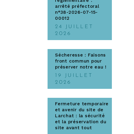
réglementaire :
arrêté préfectoral
n°38-2026-07-15-
00012
24 JUILLET
2026
Sécheresse : Faisons
front commun pour
préserver notre eau !
19 JUILLET
2026
Fermeture temporaire
et avenir du site de
Larchat : la sécurité
et la préservation du
site avant tout