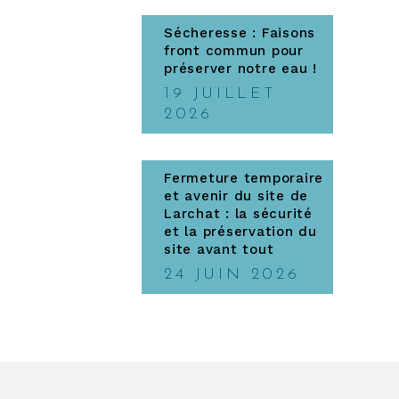
Sécheresse : Faisons
front commun pour
préserver notre eau !
19 JUILLET
2026
Fermeture temporaire
et avenir du site de
Larchat : la sécurité
et la préservation du
site avant tout
24 JUIN 2026