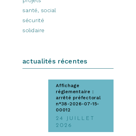
projets
santé, social
sécurité
solidaire
actualités récentes
Affichage
réglementaire :
arrêté préfectoral
n°38-2026-07-15-
00012
24 JUILLET
2026