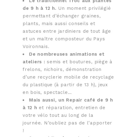
Le traditionnel Troc aux plantes
de 9 h à 12 h.
Un moment privilégié
permettant d’échanger graines,
plants, mais aussi conseils et
astuces entre jardiniers de tout âge
et un maître composteur du Pays
Voironnais.
De nombreuses animations et
ateliers :
semis et boutures, piège à
frelons, nichoirs, démonstration
d’une recyclerie mobile de recyclage
du plastique (à partir de 13 h), jeux
en bois, spectacle…
Mais aussi, un Repair café de 9 h
à 12 h
et réparation, entretien de
votre vélo tout au long de la
journée. N’oubliez pas de l’apporter
!