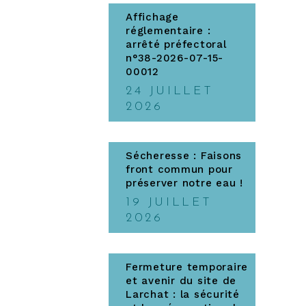
Affichage
réglementaire :
arrêté préfectoral
n°38-2026-07-15-
00012
24 JUILLET
2026
Sécheresse : Faisons
front commun pour
préserver notre eau !
19 JUILLET
2026
Fermeture temporaire
et avenir du site de
Larchat : la sécurité