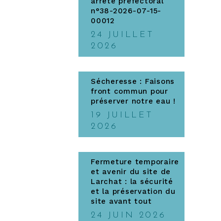
arrêté préfectoral
n°38-2026-07-15-
00012
24 JUILLET
2026
Sécheresse : Faisons
front commun pour
préserver notre eau !
19 JUILLET
2026
Fermeture temporaire
et avenir du site de
Larchat : la sécurité
et la préservation du
site avant tout
24 JUIN 2026