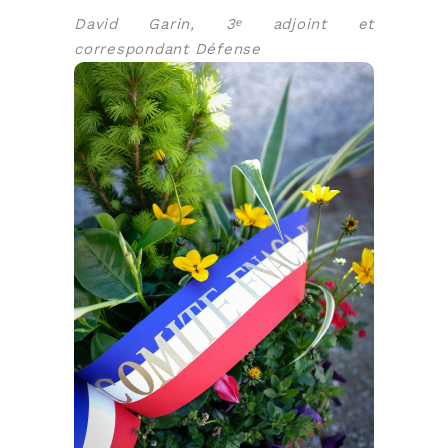
David Garin, 3
adjoint et
e
correspondant Défense