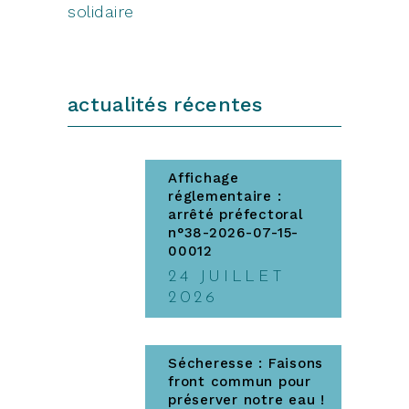
solidaire
actualités récentes
Affichage
réglementaire :
arrêté préfectoral
n°38-2026-07-15-
00012
24 JUILLET
2026
Sécheresse : Faisons
front commun pour
préserver notre eau !