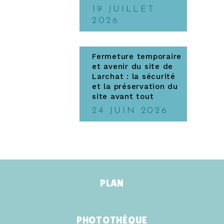
19 JUILLET
2026
Fermeture temporaire
et avenir du site de
Larchat : la sécurité
et la préservation du
site avant tout
24 JUIN 2026
PLAN
PHOTOTHÈQUE