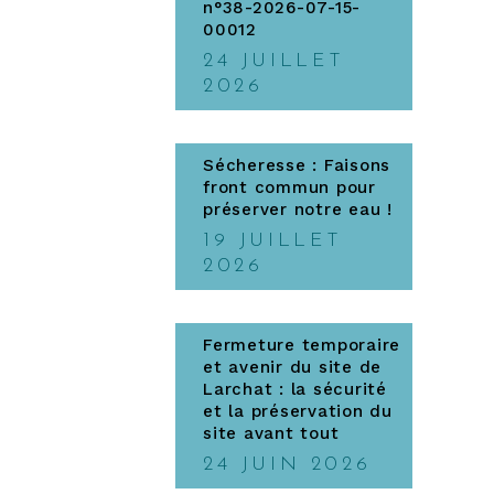
n°38-2026-07-15-
00012
24 JUILLET
2026
Sécheresse : Faisons
front commun pour
préserver notre eau !
19 JUILLET
2026
Fermeture temporaire
et avenir du site de
Larchat : la sécurité
et la préservation du
site avant tout
24 JUIN 2026