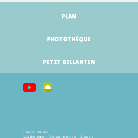
PLAN
PHOTOTHÈQUE
PETIT BILLANTIN
création du site
Alix Boullenger – Designer graphique – Grenoble