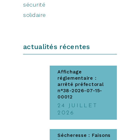
sécurité
solidaire
actualités récentes
Affichage
réglementaire :
arrêté préfectoral
n°38-2026-07-15-
00012
24 JUILLET
2026
Sécheresse : Faisons