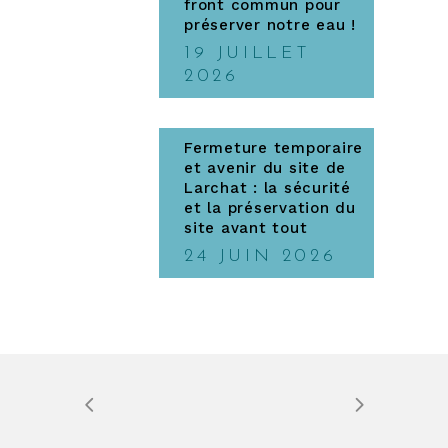
front commun pour
préserver notre eau !
19 JUILLET
2026
Fermeture temporaire
et avenir du site de
Larchat : la sécurité
et la préservation du
site avant tout
24 JUIN 2026