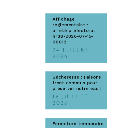
Affichage
réglementaire :
arrêté préfectoral
n°38-2026-07-15-
00012
24 JUILLET
2026
Sécheresse : Faisons
front commun pour
préserver notre eau !
19 JUILLET
2026
Fermeture temporaire