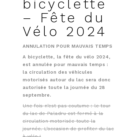
bicyclette
– Fête du
Vélo 2024
ANNULATION POUR MAUVAIS TEMPS
A bicyclette, la fête du vélo 2024,
est annulée pour mauvais temps :
la circulation des véhicules
motorisés autour du lac sera donc
autorisée toute la journée du 28
septembre.
Une fois n’est pas coutume : le tour
du lac de Paladru est fermé à la
circulation motorisée toute la
journée. L’occasion de profiter du lac
à vélo !