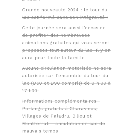
Grande nouveauté 2024 : le tour du
lac est fermé dans son intégralité !
Cette journée sera aussi l’occasion
de profiter des nombreuses
animations gratuites qui vous seront
proposées tout autour du lac. Il y en
aura pour toute la famille !
Aucune circulation motorisée ne sera
autorisée sur l’ensemble du tour du
lac (D50 et D90 compris) de 8 h 30 à
17 h30.
Informations complémentaires :
Parkings gratuits à Charavines,
Villages de Paladru, Bilieu et
Montferrat – annulation en cas de
mauvais temps