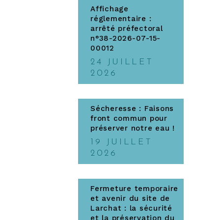
Affichage
réglementaire :
arrêté préfectoral
n°38-2026-07-15-
00012
24 JUILLET
2026
Sécheresse : Faisons
front commun pour
préserver notre eau !
19 JUILLET
2026
Fermeture temporaire
et avenir du site de
Larchat : la sécurité
et la préservation du