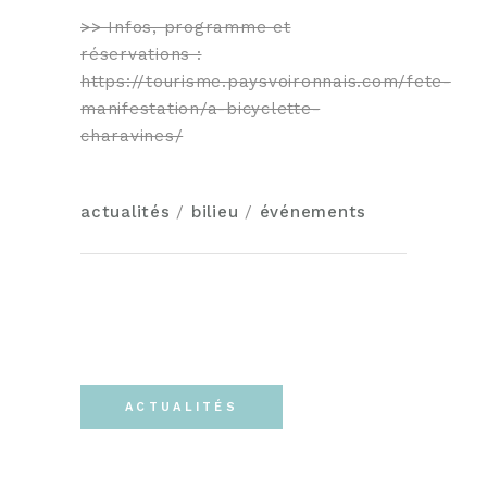
>> Infos, programme et
réservations :
https://tourisme.paysvoironnais.com/fete-
manifestation/a-bicyclette-
charavines/
actualités
/
bilieu
/
événements
ACTUALITÉS