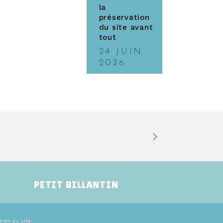
la
préservation
du site avant
tout
24 JUIN
2026
PETIT BILLANTIN
tion du site