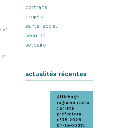
portraits
projets
santé, social
u et
sécurité
solidaire
 41
actualités récentes
Affichage
réglementaire
: arrêté
préfectoral
n°38-2026-
07-15-00012