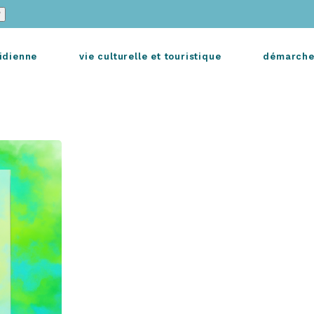
idienne
vie culturelle et touristique
démarche