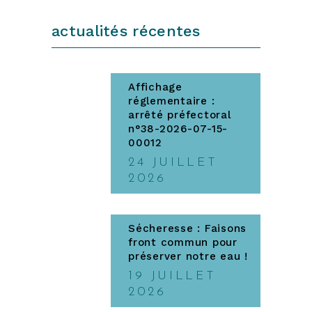
actualités récentes
Affichage
réglementaire :
arrêté préfectoral
n°38-2026-07-15-
00012
24 JUILLET
2026
Sécheresse : Faisons
front commun pour
préserver notre eau !
19 JUILLET
2026