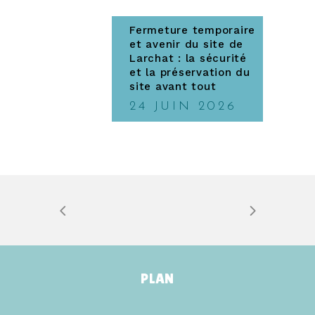
Fermeture temporaire
et avenir du site de
Larchat : la sécurité
et la préservation du
site avant tout
24 JUIN 2026
PLAN