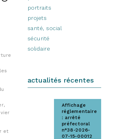
portraits
projets
santé, social
sécurité
solidaire
rture
les
actualités récentes
du
er,
Affichage
réglementaire
vier
: arrêté
préfectoral
n°38-2026-
r et
07-15-00012