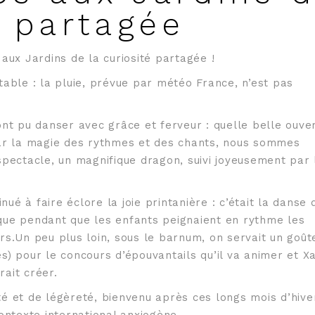
é partagée
 aux Jardins de la curiosité partagée !
table : la pluie, prévue par météo France, n’est pas
ont pu danser avec grâce et ferveur : quelle belle ouve
 par la magie des rythmes et des chants, nous sommes
spectacle, un magnifique dragon, suivi joyeusement par 
nué à faire éclore la joie printanière : c’était la danse 
que pendant que les enfants peignaient en rythme les
rs.Un peu plus loin, sous le barnum, on servait un goût
s) pour le concours d’épouvantails qu’il va animer et Xa
rait créer.
té et de légèreté, bienvenu après ces longs mois d’hive
ntexte international anxiogène.