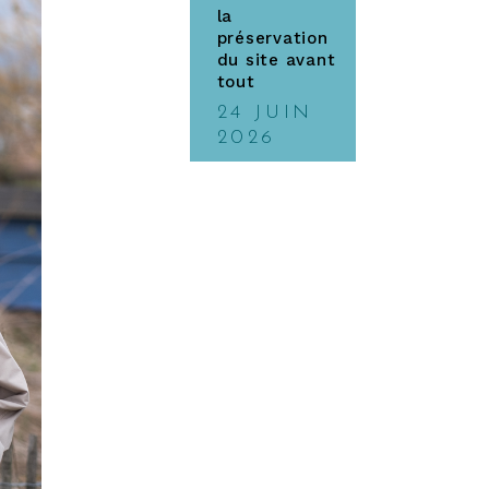
la
préservation
du site avant
tout
24 JUIN
2026