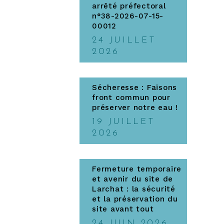
arrêté préfectoral
n°38-2026-07-15-
00012
24 JUILLET
2026
Sécheresse : Faisons
front commun pour
préserver notre eau !
19 JUILLET
2026
Fermeture temporaire
et avenir du site de
Larchat : la sécurité
et la préservation du
site avant tout
24 JUIN 2026