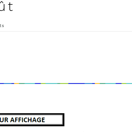
ût
ts