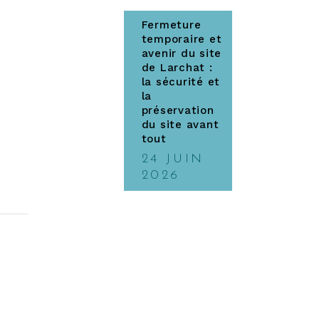
Fermeture
temporaire et
avenir du site
de Larchat :
la sécurité et
la
préservation
du site avant
tout
24 JUIN
2026