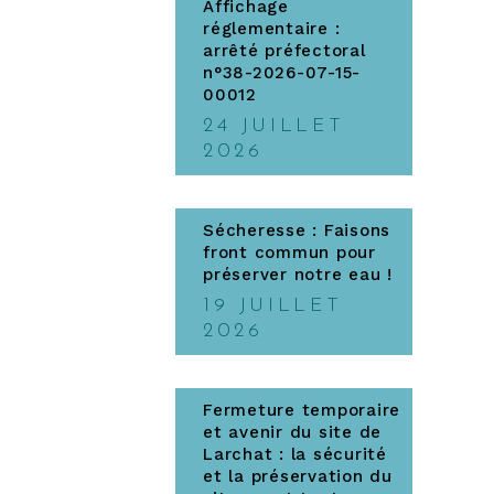
Affichage
réglementaire :
arrêté préfectoral
n°38-2026-07-15-
00012
24 JUILLET
2026
Sécheresse : Faisons
front commun pour
préserver notre eau !
19 JUILLET
2026
Fermeture temporaire
et avenir du site de
Larchat : la sécurité
et la préservation du