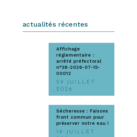
actualités récentes
Affichage
réglementaire :
arrêté préfectoral
n°38-2026-07-15-
00012
24 JUILLET
2026
Sécheresse : Faisons
front commun pour
préserver notre eau !
19 JUILLET