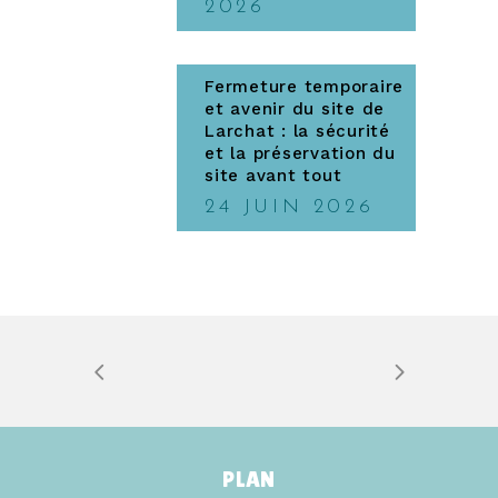
2026
Fermeture temporaire
et avenir du site de
Larchat : la sécurité
et la préservation du
site avant tout
24 JUIN 2026
PLAN