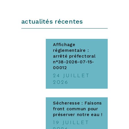
actualités récentes
Affichage
réglementaire :
arrêté préfectoral
n°38-2026-07-15-
00012
24 JUILLET
2026
Sécheresse : Faisons
front commun pour
préserver notre eau !
19 JUILLET