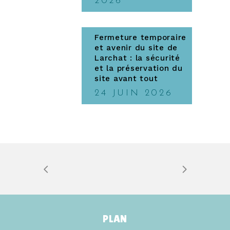
2026
Fermeture temporaire
et avenir du site de
Larchat : la sécurité
et la préservation du
site avant tout
24 JUIN 2026
PLAN