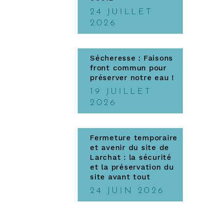
24 JUILLET
2026
Sécheresse : Faisons
front commun pour
préserver notre eau !
19 JUILLET
2026
Fermeture temporaire
et avenir du site de
Larchat : la sécurité
et la préservation du
site avant tout
24 JUIN 2026